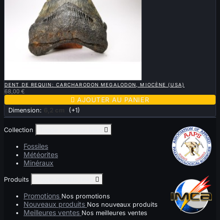

APERÇU RAPIDE
DENT DE REQUIN: CARCHARODON MEGALODON, MIOCÈNE (USA)
68,00 €

AJOUTER AU PANIER
Dimension:
6,2 cm
(+1)
Collection
Toggle collection links

Fossiles
Météorites
Minéraux
Produits
Toggle produits links

Promotions
Nos promotions
Nouveaux produits
Nos nouveaux produits
Meilleures ventes
Nos meilleures ventes