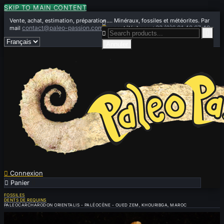
SKIP TO MAIN CONTENT
Vente, achat, estimation, préparation.... Minéraux, fossiles et météorites. Par

contact@paleo-passion.com
+33 (0)6 01 42 67 49
mail
ou par téléphone


Annuler

Connexion

Panier
0
FOSSILES
DENTS DE REQUINS
PALEOCARCHARODON ORIENTALIS - PALÉOCÈNE - OUED ZEM, KHOURIBGA, MAROC