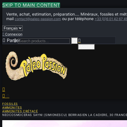
SKIP TO MAIN CONTENT
Vente, achat, estimation, préparation.... Minéraux, fossiles et mét
mail
ou par téléphone
contact@paleo-passion.com
+33 (0)6 01 42 67 4

Connexion

Panier
0



Annuler


0
FOSSILES
AMMONITES
AMMONITES CRÉTACÉ
NEOCOSMOCERAS SAYNI (SIMIONESCU) BERRIASIEN LA CADIERE, 30 FRANC