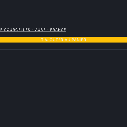
RE COURCELLES - AUBE - FRANCE

AJOUTER AU PANIER