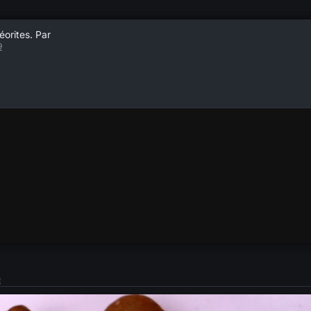
éorites. Par
9
E