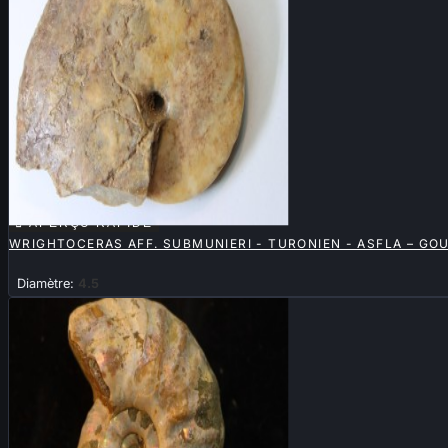

APERÇU RAPIDE
WRIGHTOCERAS AFF. SUBMUNIERI - TURONIEN - ASFLA – GO
Diamètre:
4.5