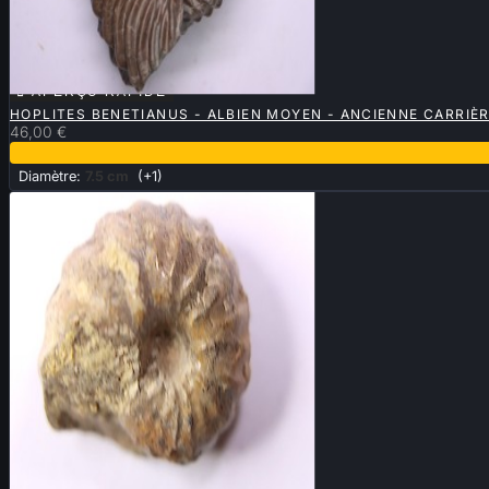

APERÇU RAPIDE
HOPLITES BENETIANUS - ALBIEN MOYEN - ANCIENNE CARRIÈ
46,00 €
Diamètre:
7.5 cm
(+1)