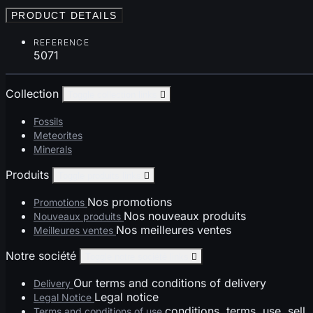
PRODUCT DETAILS
REFERENCE
5071
Collection
Toggle collection links

Fossils
Meteorites
Minerals
Produits
Toggle produits links

Nos promotions
Promotions
Nos nouveaux produits
Nouveaux produits
Nos meilleures ventes
Meilleures ventes
Notre société
Toggle notre société links

Our terms and conditions of delivery
Delivery
Legal notice
Legal Notice
conditions, terms, use, sell
Terms and conditions of use