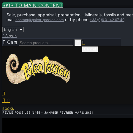
SKIP TO MAIN CONTENT
Sale, purchase, appraisal, preparation... Minerals, fossils and met
mail
or by phone
contact@paleo-passion.com
+33 (0)6 01 42 67 49

Sign in

Cart
0



Cancel


0
BOOKS
REVUE FOSSILES N°45 - JANVIER FÉVRIER MARS 2021