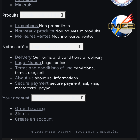
Minerals
Produits
Toggle produits links

Promotions
Nos promotions
Nouveaux produits
Nos nouveaux produits
Meilleures ventes
Nos meilleures ventes
Notre société
Toggle notre société links

Delivery
Our terms and conditions of delivery
Legal Notice
Legal notice
Terms and conditions of use
conditions,
terms, use, sell
About us
about us, informations
Secure payment
secure payment, ssl, visa,
mastercard, paypal
Your account
Toggle your account links

Order tracking
Sign in
Create an account