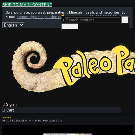
SKIP TO MAIN CONTENT
Sale, purchase, appraisal, preparation... Minerals, fossils and meteorites. By

contact@paleo-passion.com
+33 (0)6 01 42 67 49
e-mail
or by phone


Cancel

Sign in

Cart
0
BOOKS
REVUE FOSSILES N°14 - AVRIL MAI JUIN 2013